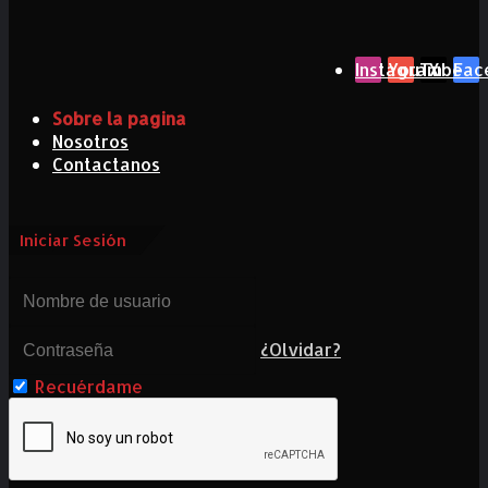
Instagram
YouTube
X
Fac
Sobre la pagina
Nosotros
Contactanos
Iniciar Sesión
¿Olvidar?
Recuérdame