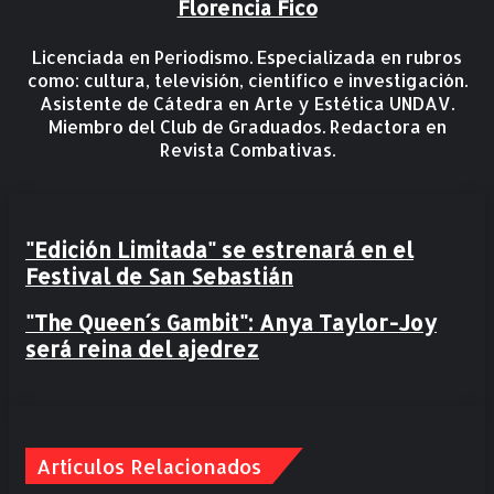
Florencia Fico
Licenciada en Periodismo. Especializada en rubros
como: cultura, televisión, científico e investigación.
Asistente de Cátedra en Arte y Estética UNDAV.
Miembro del Club de Graduados. Redactora en
Revista Combativas.
"Edición Limitada" se estrenará en el Festival de
"Edición Limitada" se estrenará en el
San Sebastián
Festival de San Sebastián
"The Queen´s Gambit": Anya Taylor-Joy será reina
"The Queen´s Gambit": Anya Taylor-Joy
del ajedrez
será reina del ajedrez
Artículos Relacionados