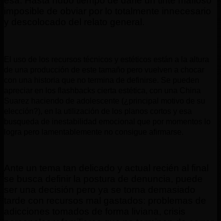
esa. Hasta hubo tiempo de darle un tinte mafioso
imposible de obviar por lo totalmente innecesario
y descolocado del relato general.
El uso de los recursos técnicos y estéticos están a la altura
de una producción de este tamaño pero vuelven a chocar
con una historia que no termina de definirse. Se pueden
apreciar en los flashbacks cierta estética, con una China
Suarez haciendo de adolescente (¿principal motivo de su
elección?), en la utilización de los planos cortos y esa
busqueda de inestabilidad emocional que por momentos lo
logra pero lamentablemente no consigue afirmarse.
Ante un tema tan delicado y actual recién al final
se busca definir la postura de denuncia, puede
ser una decisión pero ya se torna demasiado
tarde con recursos mal gastados: problemas de
adicciones tomados de forma liviana, crisis