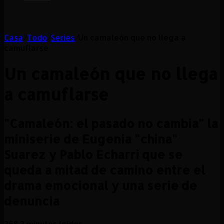
Casa
/
Todo
/
Series
/
Un camaleón que no llega a
camuflarse
Un camaleón que no llega
a camuflarse
"Camaleón: el pasado no cambia" la
miniserie de Eugenia "china"
Suarez y Pablo Echarri que se
queda a mitad de camino entre el
drama emocional y una serie de
denuncia
268
2 minutos leídos