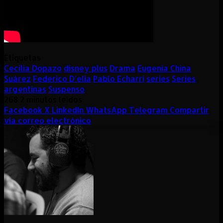
Etiquetas
Cecilia Dopazo
disney plus
Drama
Eugenia China
Suárez
Federico D'elia
Pablo Echarri
series
Series
argentinas
Suspenso
268
2 minutos leídos
Facebook
X
LinkedIn
WhatsApp
Telegram
Compartir
vía correo electrónico