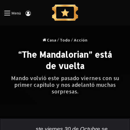
Iniciar Sesión
Menú
Casa
/
Todo
/
Acción
“The Mandalorian” está
de vuelta
Mando volvió este pasado viernes con su
primer capitulo y nos adelantó muchas
sorpresas.
ste viernes 30 de Octubre se