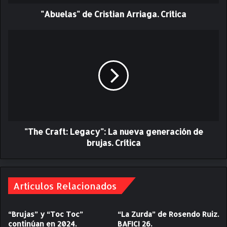
"
"Abuelas" de Cristian Arriaga. Crítica
d
e
C
"
r
T
i
h
s
e
t
C
i
r
a
a
n
f
A
t
r
"The Craft: Legacy": La nueva generación de
:
r
L
brujas. Crítica
i
e
a
g
g
a
a
c
Artículos Relacionados
.
y
C
"
“Brujas” y “Toc Toc”
“La Zurda” de Rosendo Ruiz.
r
:
continúan en 2024.
BAFICI 26.
í
L