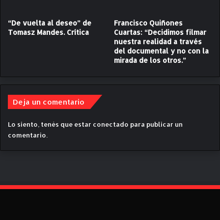
t
a
i
n
“De vuelta al deseo” de
Francisco Quiñones
c
u
Tomasz Mandes. Crítica
Cuartas: “Decidimos filmar
a
e
nuestra realidad a través
del documental y no con la
v
mirada de los otros.”
a
g
e
n
Deja un comentario
e
r
a
Lo siento, tenés que estar
conectado
para publicar un
c
comentario.
i
ó
n
d
e
b
r
u