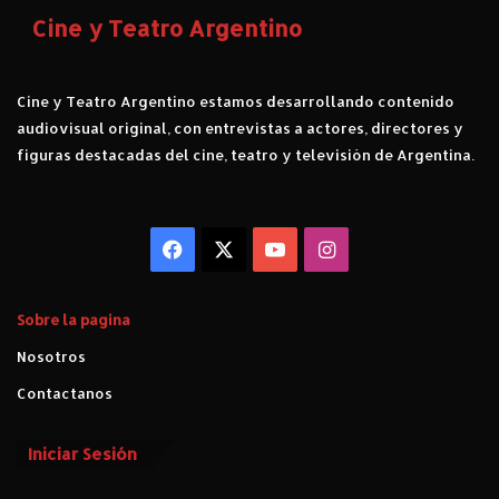
j
Cine y Teatro Argentino
a
s
.
Cine y Teatro Argentino estamos desarrollando contenido
C
audiovisual original, con entrevistas a actores, directores y
r
figuras destacadas del cine, teatro y televisión de Argentina.
í
t
i
c
Facebook
X
YouTube
Instagram
a
Sobre la pagina
Nosotros
Contactanos
Iniciar Sesión