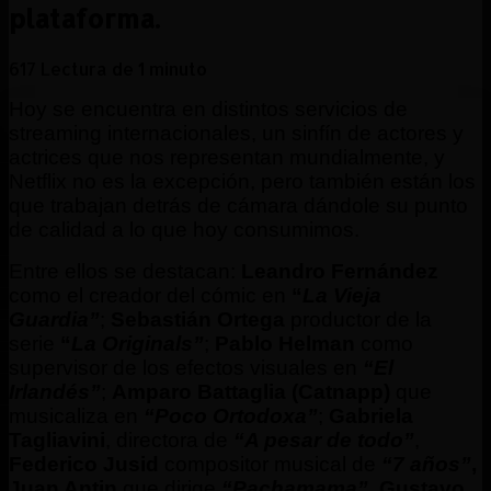
plataforma.
617
Lectura de 1 minuto
Hoy se encuentra en distintos servicios de
streaming internacionales, un sinfín de actores y
actrices que nos representan mund
ialmente, y
Netflix no es la excepción, pero también están los
que trabajan detrás de cámara dándole su punto
de calidad a lo que hoy consumimos.
Entre ellos se destacan:
Leandro Fernández
como el creador del cómic en
“
La Vieja
Guardia”
;
Sebastián Ortega
productor de la
serie
“
La Originals”
;
Pablo Helman
como
supervisor de los efectos visuales en
“El
Irlandés”
;
Amparo Battaglia (Catnapp)
que
musicaliza en
“Poco Ortodoxa”
;
Gabriela
Tagliavini
, directora de
“A pesar de todo”
,
Federico Jusid
compositor musical de
“7 años”
,
Juan Antin
que dirige
“Pachamama”
,
Gustavo