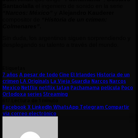
Santaolalla
el ingeniero de sonido en la serie
“Narcos: México”
y
Alejandro Kauderer
compositor de
“Historia de un crimen:
Colmenares”
.
Sin duda, los argentinos siguen sorprendiendo y
desplegando su talento a través del mundo.
Etiquetas
7 años
A pesar de todo
Cine
El Irlandes
Historia de un
crimen
LA Originals
La Vieja Guardia
Narcos
Narcos
Mexico
Netflix
netflix latan
Pachamama
película
Poco
Ortodoxa
series
Streaming
617
Lectura de 1 minuto
Facebook
X
LinkedIn
WhatsApp
Telegram
Compartir
vía correo electrónico