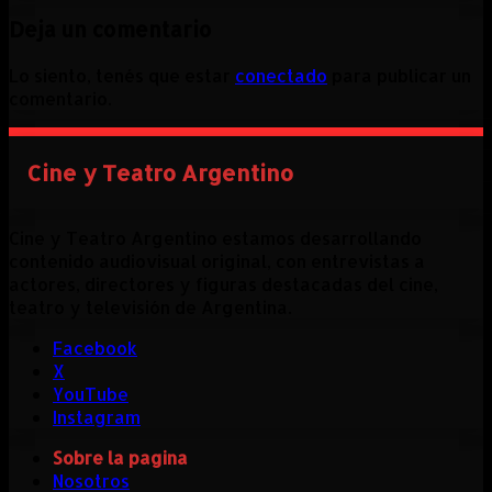
Deja un comentario
Lo siento, tenés que estar
conectado
para publicar un
comentario.
Cine y Teatro Argentino
Cine y Teatro Argentino estamos desarrollando
contenido audiovisual original, con entrevistas a
actores, directores y figuras destacadas del cine,
teatro y televisión de Argentina.
Facebook
X
YouTube
Instagram
Sobre la pagina
Nosotros