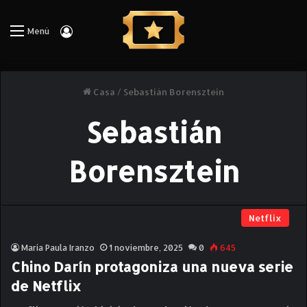
Iniciar Sesión
Menú
Casa
/
Sebastián Borensztein
Sebastián
Borensztein
Netflix
Maria Paula Iranzo
1 noviembre, 2025
0
645
Chino Darín protagoniza una nueva serie
de Netflix