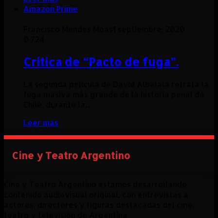
Amazon Prime
Francisco Mendes Moas
1 septiembre, 2020
0
724
Crítica de “Pacto de fuga”.
La segunda película de David Albalala retrata la
fuga masiva más grande de la historia penal de
Chile, durante la…
Leer más
Cine y Teatro Argentino
Cine y Teatro Argentino estamos desarrollando
contenido audiovisual original, con entrevistas a
actores, directores y figuras destacadas del cine,
teatro y televisión de Argentina.