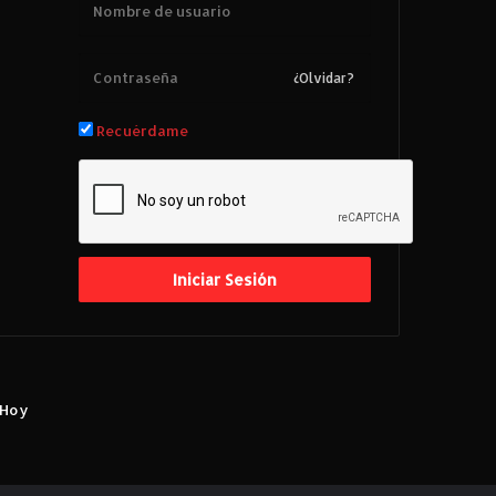
¿Olvidar?
Recuérdame
Iniciar Sesión
 Hoy