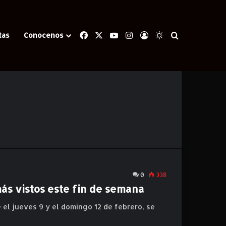
Facebook
X
YouTube
Instagram
Iniciar Sesión
Switch skin
Buscar
tas
Conocenos
0
338
más vistos este fin de semana
 el jueves 9 y el domingo 12 de febrero, se