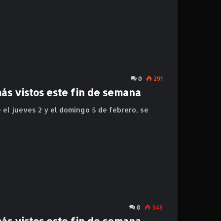
0
291
más vistos este fin de semana
 el jueves 2 y el domingo 5 de febrero, se
0
348
más vistos este fin de semana