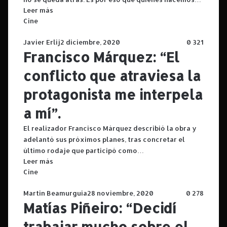
Leer más
Cine
Javier Erlij
2 diciembre, 2020
0
321
Francisco Márquez: “El
conflicto que atraviesa la
protagonista me interpela
a mí”.
El realizador Francisco Márquez describió la obra y
adelantó sus próximos planes, tras concretar el
último rodaje que participó como…
Leer más
Cine
Martin Beamurguia
28 noviembre, 2020
0
278
Matías Piñeiro: “Decidí
trabajar mucho sobre el