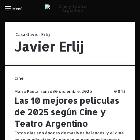
Iniciar Sesión
Menú
Casa
/
Javier Erlij
Javier Erlij
Cine
Maria Paula Iranzo
30 diciembre, 2025
0
843
Las 10 mejores películas
de 2025 según Cine y
Teatro Argentino
Estos días son épocas de masivos balances, y el cine
no se queda atrás. Es por eso que quienes hacemos…