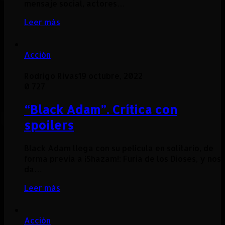
mensaje social, actores…
Leer más
Acción
Rodrigo Rivas
19 octubre, 2022
0
727
“Black Adam”. Crítica con
spoilers
Black Adam llega con su película en solitario, de
forma previa a ¡Shazam!: Furia de los Dioses, y nos
da…
Leer más
Acción