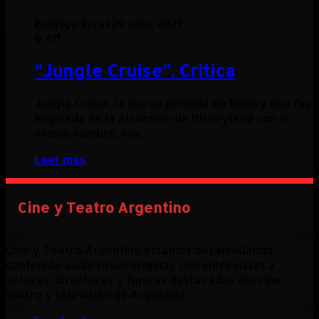
Rodrigo Rivas
29 julio, 2021
0
411
“Jungle Cruise”. Crítica
Jungle Cruise, la nueva película de Disney que fue
inspirada en la atracción de Disneyland con el
mismo nombre, nos…
Leer más
Cine y Teatro Argentino
Cine y Teatro Argentino estamos desarrollando
contenido audiovisual original, con entrevistas a
actores, directores y figuras destacadas del cine,
teatro y televisión de Argentina.