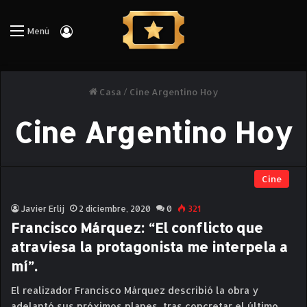
Iniciar Sesión
Menú
Casa
/
Cine Argentino Hoy
Cine Argentino Hoy
Cine
Javier Erlij
2 diciembre, 2020
0
321
Francisco Márquez: “El conflicto que
atraviesa la protagonista me interpela a
mí”.
El realizador Francisco Márquez describió la obra y
adelantó sus próximos planes, tras concretar el último