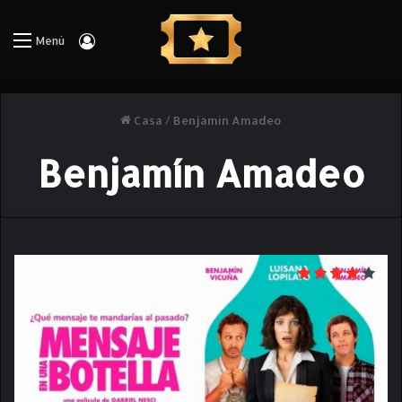
Iniciar Sesión
Menú
Casa
/
Benjamín Amadeo
Benjamín Amadeo