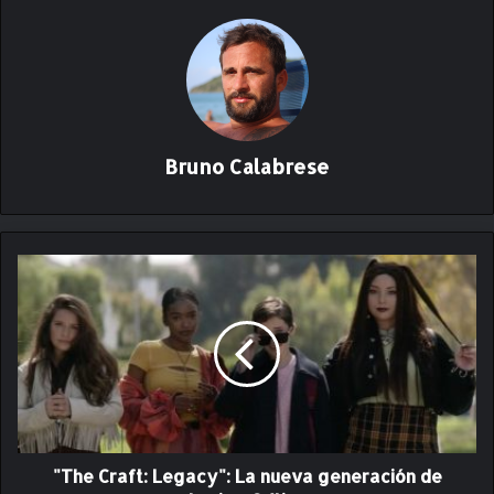
Bruno Calabrese
"
T
h
e
C
r
a
f
t
"The Craft: Legacy": La nueva generación de
: