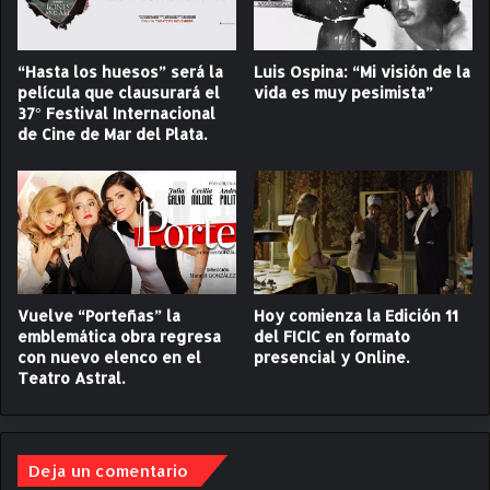
i
a
ó
n
n
o
“Hasta los huesos” será la
Luis Ospina: “Mi visión de la
d
e
película que clausurará el
vida es muy pesimista”
e
37° Festival Internacional
n
de Cine de Mar del Plata.
b
B
r
u
u
e
j
n
a
o
s
s
.
A
C
i
Vuelve “Porteñas” la
Hoy comienza la Edición 11
r
r
emblemática obra regresa
del FICIC en formato
í
e
con nuevo elenco en el
presencial y Online.
t
s
Teatro Astral.
i
a
c
h
a
o
r
Deja un comentario
a