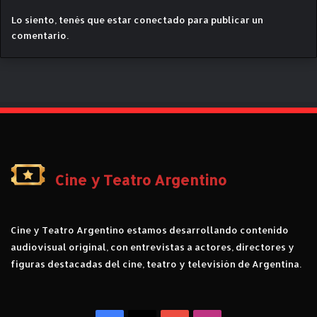
e
Lo siento, tenés que estar
conectado
para publicar un
n
comentario.
C
i
n
e
A
r
P
l
a
y
Cine y Teatro Argentino
Cine y Teatro Argentino estamos desarrollando contenido
audiovisual original, con entrevistas a actores, directores y
figuras destacadas del cine, teatro y televisión de Argentina.