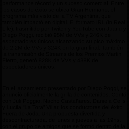
performance récord y un suceso comercial. Entre
los casos de éxito se ubica Gran Hermano, el
programa más visto de la TV Argentina, que
también impactó en digital. El formato IRL (In Real
Life), trasmitido por Twitch y YouTube con Juariu y
Diego Poggi, recibió 95M de VVs y 246K de
espectadores únicos alcanzando su pico máximo
de 2,2M de VVs y 324K en la gran final. También
la transmisión de Streams de los Premios Martin
Fierro, generó 828K de VVs y 438K de
espectadores únicos.
En el lanzamiento presentado por Diego Poggi, se
anunció oficialmente la grilla de contenidos. Contó
con Juli Poggio, Nacho Castañares, Daniela Celis
y Lucila “La Tora” Villar, los conductores del éxito
Fuera de Joda. Una propuesta divertida y
descontracturada, de lunes a jueves a las 19hs,
con el grupo de amigos que se formó dentro de la