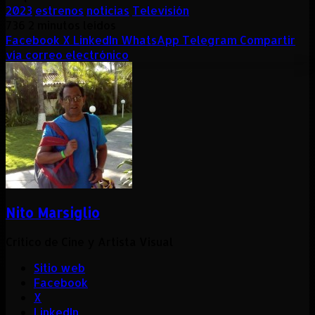
2023
estrenos
noticias
Televisión
736
2 minutos leídos
Facebook
X
LinkedIn
WhatsApp
Telegram
Compartir
vía correo electrónico
Nito Marsiglio
Crítico de Cine y Artista Visual
Sitio web
Facebook
X
LinkedIn