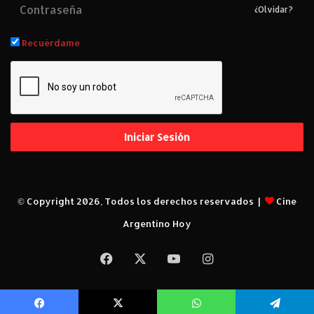
l
¿Olvidar?
i
v
Recuérdame
a
.
Iniciar Sesión
© Copyright 2026, Todos los derechos reservados |
Cine
Argentino Hoy
Facebook
X
YouTube
Instagram