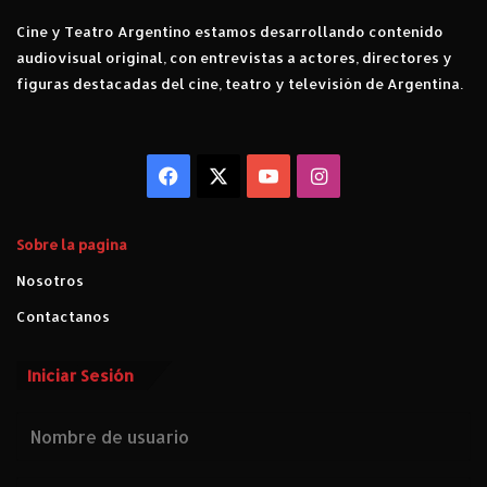
D
Cine y Teatro Argentino estamos desarrollando contenido
r
a
audiovisual original, con entrevistas a actores, directores y
g
figuras destacadas del cine, teatro y televisión de Argentina.
ó
n
"
d
Facebook
X
YouTube
Instagram
e
J
i
Sobre la pagina
m
Nosotros
e
n
Contactanos
a
M
Iniciar Sesión
o
n
t
e
o