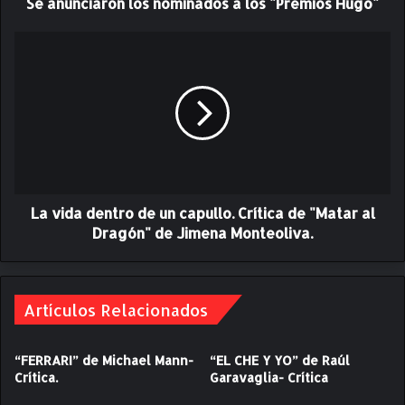
Se anunciaron los nominados a los "Premios Hugo"
r
o
n
L
l
a
o
v
s
i
n
d
o
a
m
d
i
e
n
n
a
La vida dentro de un capullo. Crítica de "Matar al
t
d
r
Dragón" de Jimena Monteoliva.
o
o
s
d
a
e
l
u
Artículos Relacionados
o
n
s
c
“FERRARI” de Michael Mann-
“EL CHE Y YO” de Raúl
"
a
Crítica.
Garavaglia- Crítica
P
p
r
u