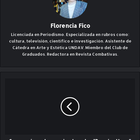
Florencia Fico
Licenciada en Periodismo. Especializada en rubros como:
cultura, televisión, científico e investigación. Asistente de
Cátedra en Arte y Estética UNDAV. Miembro del Club de
Graduados. Redactora en Revista Combativas.
S
e
a
n
u
n
c
i
a