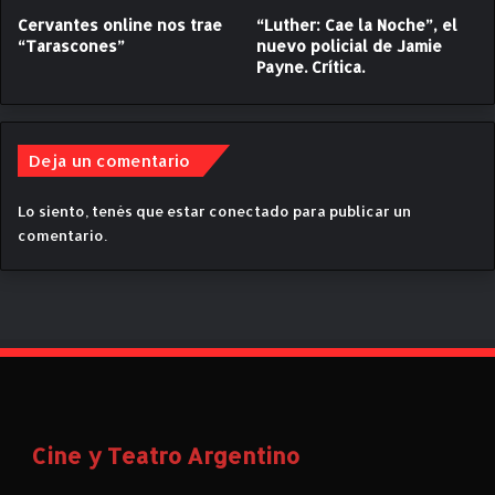
e
l
Cervantes online nos trae
“Luther: Cae la Noche”, el
m
l
“Tarascones”
nuevo policial de Jamie
i
o
Payne. Crítica.
o
.
s
C
H
r
u
í
Deja un comentario
g
t
o
i
Lo siento, tenés que estar
conectado
para publicar un
"
c
comentario.
a
d
e
"
M
a
t
a
r
Cine y Teatro Argentino
a
l