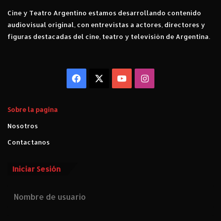
l
Cine y Teatro Argentino estamos desarrollando contenido
ó
audiovisual original, con entrevistas a actores, directores y
n
figuras destacadas del cine, teatro y televisión de Argentina.
Facebook
X
YouTube
Instagram
Sobre la pagina
Nosotros
Contactanos
Iniciar Sesión