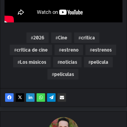
2026
Cine
crítica
crítica de cine
estreno
estrenos
Los músicos
noticias
película
peliculas