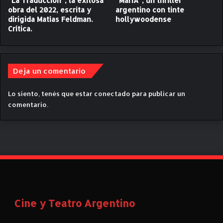
“La Traducción”, la exitosa
“MarIA”, un thriller
h
obra del 2022, escrita y
argentino con tinte
i
dirigida Matías Feldman.
hollywoodense
s
Crítica.
t
ó
r
i
Deja un comentario
c
a
Lo siento, tenés que estar
conectado
para publicar un
e
comentario.
n
e
l
T
e
a
t
r
o
Cine y Teatro Argentino
C
o