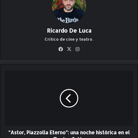
Ricardo De Luca
Crítico de cine y teatro.
Fa
X
Ins
ce
ta
bo
gr
ok
am
“
A
s
t
o
r
,
P
i
“Astor, Piazzolla Eterno”: una noche histórica en el
a