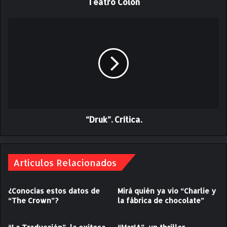
z
Teatro Colón
z
o
“
l
D
l
r
a
u
E
k
t
”
e
.
r
C
n
r
o
“Druk”. Crítica.
í
”
t
:
i
u
c
n
Artículos Relacionados
a
a
.
n
¿Conocías estos datos de
Mirá quién ya vio “Charlie y
o
“The Crown”?
la fábrica de chocolate”
c
h
e