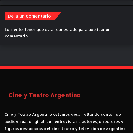
b
d
e
Deja un comentario
l
b
Lo siento, tenés que estar
conectado
para publicar un
a
comentario.
r
r
i
o
p
o
r
t
e
Cine y Teatro Argentino
ñ
o
.
Cine y Teatro Argentino estamos desarrollando contenido
C
r
audiovisual original, con entrevistas a actores, directores y
í
figuras destacadas del cine, teatro y televisión de Argentina.