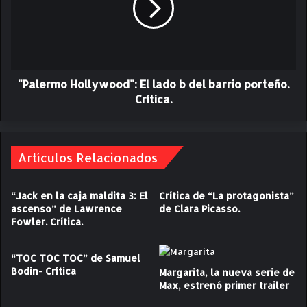
.
e
C
r
r
m
í
o
t
H
i
"Palermo Hollywood": El lado b del barrio porteño.
o
c
l
Crítica.
a
l
y
w
o
Artículos Relacionados
o
d
“Jack en la caja maldita 3: El
Crítica de “La protagonista”
"
ascenso” de Lawrence
de Clara Picasso.
:
Fowler. Crítica.
E
l
l
“TOC TOC TOC” de Samuel
a
Bodin- Crítica
Margarita, la nueva serie de
d
Max, estrenó primer trailer
o