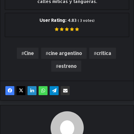
calles míticas y tangueras.
User Rating:
4.83
(
3
votes)
Cine
cine argentino
crítica
estreno