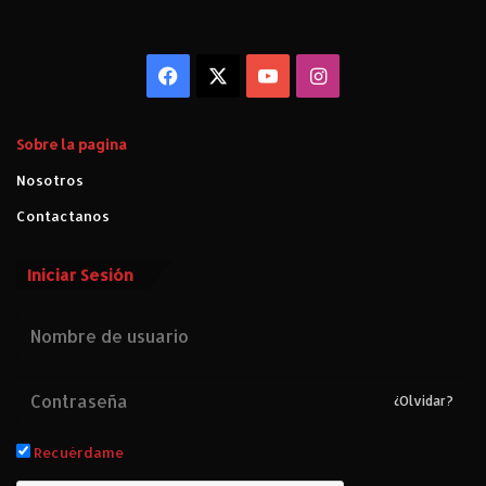
t
i
c
a
Facebook
X
YouTube
Instagram
.
Sobre la pagina
Nosotros
Contactanos
Iniciar Sesión
¿Olvidar?
Recuérdame