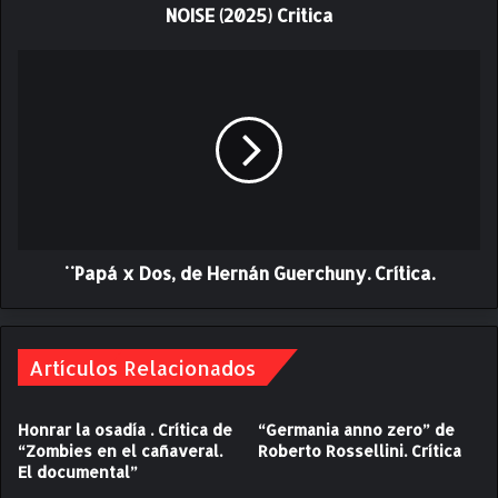
NOISE (2025) Critica
5
)
C
¨
r
P
i
a
t
p
i
á
c
x
a
D
o
s
¨Papá x Dos, de Hernán Guerchuny. Crítica.
,
d
e
H
Artículos Relacionados
e
r
n
Honrar la osadía . Crítica de
“Germania anno zero” de
á
“Zombies en el cañaveral.
Roberto Rossellini. Crítica
n
El documental”
G