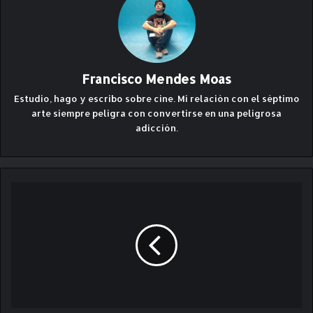
Francisco Mendes Moas
Estudio, hago y escribo sobre cine. Mi relación con el séptimo
arte siempre peligra con convertirse en una peligrosa
adicción.
N
O
I
S
E
(
2
0
2