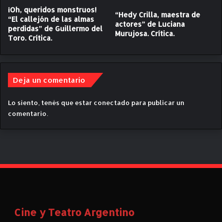
u
¡Oh, queridos monstruos!
e
“Hedy Crilla, maestra de
“El callejón de las almas
r
actores” de Luciana
perdidas” de Guillermo del
Murujosa. Crítica.
c
Toro. Crítica.
h
u
n
y
Deja un comentario
.
C
Lo siento, tenés que estar
conectado
para publicar un
r
comentario.
í
t
i
c
a
.
Cine y Teatro Argentino