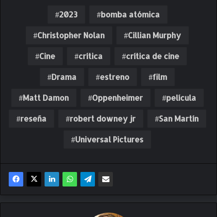
2023
bomba atómica
Christopher Nolan
Cillian Murphy
Cine
crítica
crítica de cine
Drama
estreno
film
Matt Damon
Oppenheimer
película
reseña
robert downey jr
San Martín
Universal Pictures