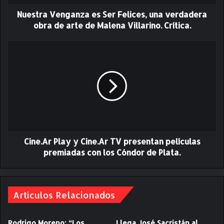
e
Nuestra Venganza es Ser Felices, una verdadera
n
g
obra de arte de Malena Villarino. Crítica.
a
n
C
z
i
a
n
e
e
s
.
S
A
e
r
r
P
F
l
e
Cine.Ar Play y Cine.Ar TV presentan películas
a
l
y
premiadas con los Cóndor de Plata.
i
y
c
C
e
i
s
n
Artículos Relacionados
,
e
u
.
Rodrigo Moreno: “Los
Llega José Sacristán al
n