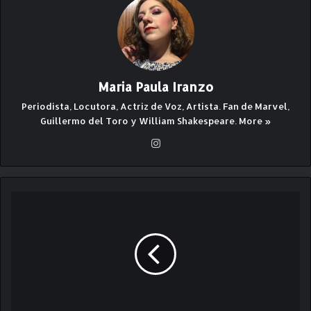
Maria Paula Iranzo
Periodista, Locutora, Actriz de Voz, Artista. Fan de Marvel,
Guillermo del Toro y William Shakespeare.
More »
Ins
ta
gr
am
N
u
e
s
t
r
a
V