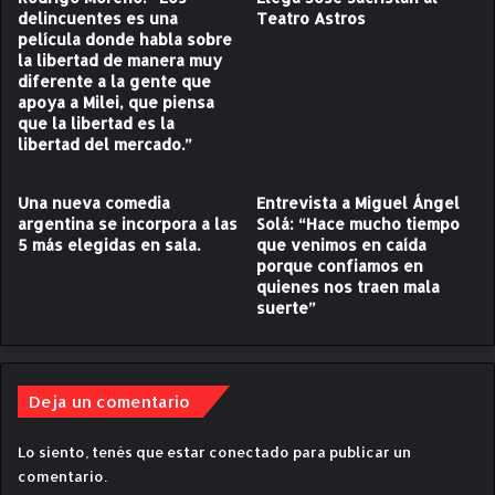
A
delincuentes es una
Teatro Astros
a
r
película donde habla sobre
v
T
la libertad de manera muy
e
V
diferente a la gente que
r
p
apoya a Milei, que piensa
d
r
que la libertad es la
a
e
libertad del mercado.”
d
s
e
e
Una nueva comedia
Entrevista a Miguel Ángel
r
n
argentina se incorpora a las
Solá: “Hace mucho tiempo
a
t
5 más elegidas en sala.
que venimos en caída
o
a
porque confiamos en
b
n
quienes nos traen mala
r
p
suerte”
a
e
d
l
e
í
a
c
Deja un comentario
r
u
t
l
Lo siento, tenés que estar
conectado
para publicar un
e
a
comentario.
d
s