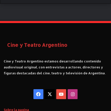
e
p
M
r
a
e
l
m
e
i
n
a
a
d
V
a
Cine y Teatro Argentino
i
s
l
c
l
o
a
n
Cine y Teatro Argentino estamos desarrollando contenido
r
l
audiovisual original, con entrevistas a actores, directores y
i
o
figuras destacadas del cine, teatro y televisión de Argentina.
n
s
o
C
.
ó
C
n
Facebook
X
YouTube
Instagram
r
d
í
o
t
r
Sobre la pagina