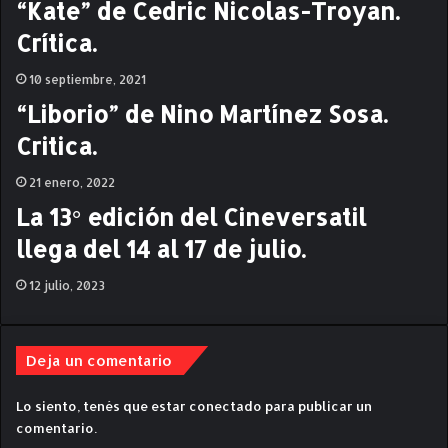
“Kate” de Cedric Nicolas-Troyan.
v
a
e
r
Crítica.
”
d
.
o
10 septiembre, 2021
S
“Liborio” de Nino Martínez Sosa.
b
a
Critica.
r
a
21 enero, 2022
g
La 13° edición del Cineversatil
l
i
llega del 14 al 17 de julio.
a
12 julio, 2023
Deja un comentario
Lo siento, tenés que estar
conectado
para publicar un
comentario.