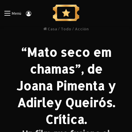
Iniciar Sesión
Menú
Casa
/
Todo
/
Acción
“Mato seco em
chamas”, de
Joana Pimenta y
Adirley Queirós.
Crítica.