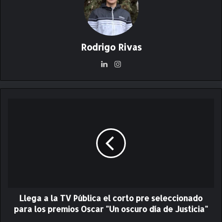
Rodrigo Rivas
Lin
Ins
ke
ta
dIn
gr
am
L
l
e
g
a
a
l
a
T
Llega a la TV Pública el corto pre seleccionado
V
P
para los premios Oscar "Un oscuro día de Justicia"
ú