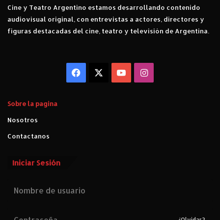
Cine y Teatro Argentino estamos desarrollando contenido
c
audiovisual original, con entrevistas a actores, directores y
a
r
figuras destacadas del cine, teatro y televisión de Argentina.
"
U
n
Facebook
X
YouTube
Instagram
o
s
c
u
Sobre la pagina
r
Nosotros
o
d
Contactanos
í
a
Iniciar Sesión
d
e
J
u
s
t
¿Olvidar?