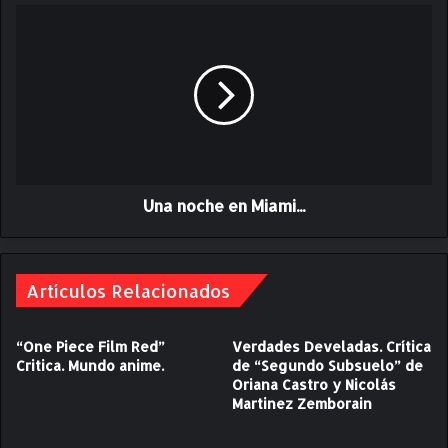
b
U
l
n
i
a
c
n
a
o
e
c
l
h
c
e
o
e
r
Una noche en Miami...
n
t
M
o
i
p
a
r
Artículos Relacionados
m
e
i
s
.
“One Piece Film Red”
Verdades Develadas. Crítica
e
.
Critica. Mundo anime.
de “Segundo Subsuelo” de
l
.
Oriana Castro y Nicolás
e
Martinez Zemborain
c
c