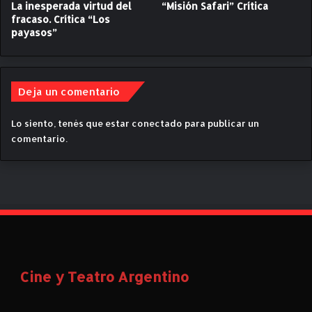
i
La inesperada virtud del
“Misión Safari” Crítica
o
fracaso. Crítica “Los
payasos”
n
a
d
o
Deja un comentario
p
a
r
Lo siento, tenés que estar
conectado
para publicar un
a
comentario.
l
o
s
p
r
e
m
i
o
Cine y Teatro Argentino
s
O
s