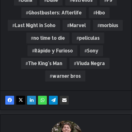
Ghostbusters: Afterlife
Hbo
Last Night in Soho
Marvel
morbius
no time to die
peliculas
Rápido y Furioso
Sony
The King´s Man
Viuda Negra
warner bros