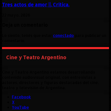
Tres actos de amor ||. Crítica.
22 mayo, 2026
Deja un comentario
Lo siento, tenés que estar
conectado
para publicar un
comentario.
Cine y Teatro Argentino
Cine y Teatro Argentino estamos desarrollando
contenido audiovisual original, con entrevistas a
actores, directores y figuras destacadas del cine,
teatro y televisión de Argentina.
Facebook
X
YouTube