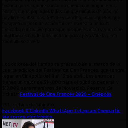
historia que se quiere contar no cuenta con ningún error,
encaja, cierra por todos lados: no hay minutos de más, no
hay finales absurdos. Simple y sencilla, para aquellos que
busquen un poco de acción tal vez no sea la película
indicada, e inclusive para aquellos que esperan ver un cine
muy francés desde lo técnico tampoco: pero vale la pena
zambullirse a verla.
Los colores del tiempo se presentó en el marco de la
cuarta edición del Festival de Cine Francés, que tendrá
lugar en Cinépolis del 9 al 15 de abril. Las entradas
tienen un valor de $14.000 para el público general y
$12.000 para miembros de Movieclub. Reserva de
tickets:
Festival de Cine Francés 2026 – Cinépolis
.
291
Lectura de 1 minuto
Facebook
X
LinkedIn
WhatsApp
Telegram
Compartir
vía correo electrónico