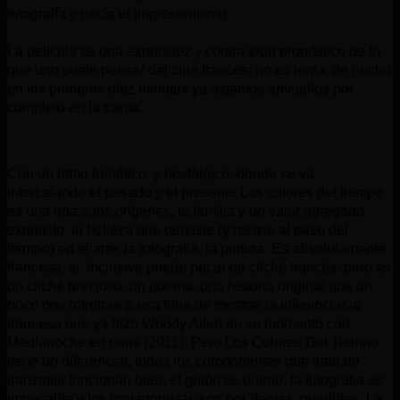
fotografía y nacía el Impresionismo.
La película es una exquisitez y contra todo pronóstico de lo
que uno suele pensar del cine francés: no es lenta, de hecho
en los primeros diez minutos ya estamos envueltos por
completo en la trama.
Con un ritmo frenético, y nostálgico, donde se va
intercalando el pasado y el presente Los colores del tiempo
es una oda a los orígenes, la familia y un valor agregado
exquisito: la belleza que persiste (y resiste al paso del
tiempo) en el arte: la fotografía, la pintura. Es absolutamente
francesa, si. Inclusive puede pecar de cliché francés: pero es
un cliché precioso, un poema, una historia original que un
poco nos retrotrae a esa idea de mostrar la idiosincrasia
francesa que ya hizo Woody Allen en su momento con
Medianoche en parís (2011). Pero Los Colores Del Tiempo
tiene un diferencial, todos los componentes que trata de
transmitir funcionan bien, el guión es bueno, la fotografía es
impecable y los protagonistas son por demás, queribles. La