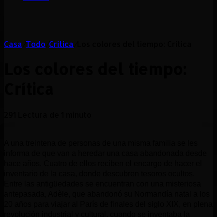
Casa
/
Todo
/
Critica
/
Los colores del tiempo: Crítica
Los colores del tiempo:
Crítica
291
Lectura de 1 minuto
A una treintena de personas de una misma familia se les
informa de que van a heredar una casa abandonada desde
hace años. Cuatro de ellos reciben el encargo de hacer el
inventario de la casa, donde descubren tesoros ocultos.
Entre las antigüedades se encuentran con una misteriosa
antepasada, Adèle, que abandonó su Normandía natal a los
20 años para viajar al París de finales del siglo XIX, en plena
revolución industrial y cultural, cuando se inventaba la