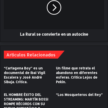
A
u
N
r
E
a
T
l
F
s
L
e
I
La Rural se convierte en un autocine
c
X
o
C
n
O
v
N
Artículos Relacionados
i
E
e
L
r
“Cartagena Boy” es un
Un filme que retrata el
E
t
documental de Ibai Vigil
abandono en diferentes
S
e
Escalera y José André
esferas. Crítica Lejos de
T
e
Sibaja. Crítica.
Pekín.
R
n
E
u
N
n
EL HOMBRE ÉXITO DEL
“Los Mosqueteros del Rey”
O
STREAMING: MARTÍN BOSSI
a
ROMPE RÉCORDS CON SU
D
u