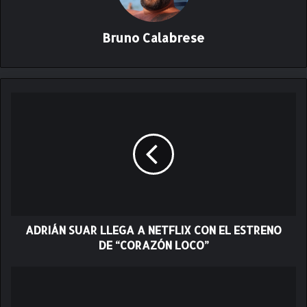
Bruno Calabrese
A
D
R
I
Á
N
S
U
A
ADRIÁN SUAR LLEGA A NETFLIX CON EL ESTRENO
R
L
DE “CORAZÓN LOCO”
L
E
L
G
a
A
R