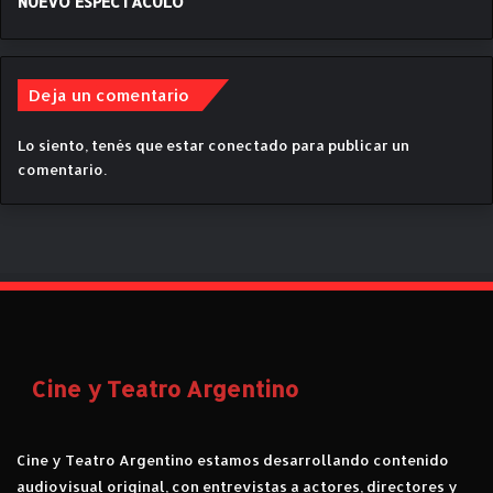
NUEVO ESPECTÁCULO
E
t
“
o
C
c
O
i
Deja un comentario
R
n
A
e
Z
Lo siento, tenés que estar
conectado
para publicar un
Ó
comentario.
N
L
O
C
O
”
Cine y Teatro Argentino
Cine y Teatro Argentino estamos desarrollando contenido
audiovisual original, con entrevistas a actores, directores y