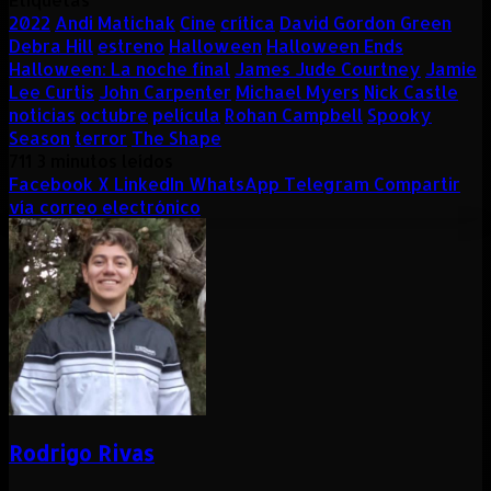
2022
Andi Matichak
Cine
crítica
David Gordon Green
Debra Hill
estreno
Halloween
Halloween Ends
Halloween: La noche final
James Jude Courtney
Jamie
Lee Curtis
John Carpenter
Michael Myers
Nick Castle
noticias
octubre
película
Rohan Campbell
Spooky
Season
terror
The Shape
711
3 minutos leídos
Facebook
X
LinkedIn
WhatsApp
Telegram
Compartir
vía correo electrónico
Rodrigo Rivas