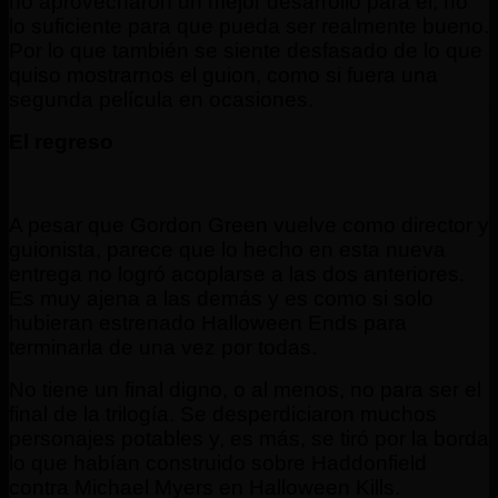
no aprovecharon un mejor desarrollo para él, no
lo suficiente para que pueda ser realmente bueno.
Por lo que también se siente desfasado de lo que
quiso mostrarnos el guion, como si fuera una
segunda película en ocasiones.
El regreso
A pesar que Gordon Green vuelve como director y
guionista, parece que lo hecho en esta nueva
entrega
no logró acoplarse a las dos anteriores.
Es muy ajena a las demás y es como si solo
hubieran estrenado Halloween Ends para
terminarla de una vez por todas.
No tiene un final digno, o
al menos
, no para ser el
final de la trilogía. Se desperdiciaron muchos
personajes potables y, es más, se tiró por la borda
lo que habían construido sobre Haddonfield
contra Michael Myers en Halloween Kills.