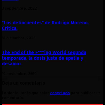
3 septiembre, 2022
“Los delincuentes” de Rodrigo Moreno.
Crítica.
18 diciembre, 2023
The End of the F***ing World segunda
temporada, la dosis justa de apatía y
desamor.
19 noviembre, 2019
Deja un comentario
Lo siento, tenés que estar
conectado
para publicar un
comentario.