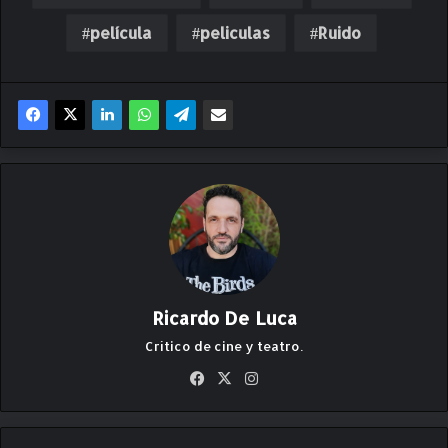
película
peliculas
Ruido
Ricardo De Luca
Crítico de cine y teatro.
Fa
X
Ins
ce
ta
bo
gr