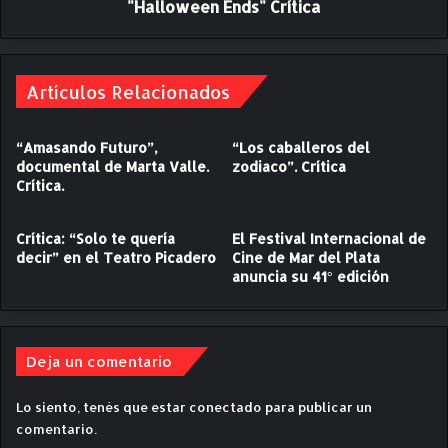
e
"Halloween Ends" Crítica
n
J
E
a
n
c
d
q
Artículos Relacionados
s
u
"
e
C
“Amasando Futuro”,
“Los caballeros del
l
r
documental de Marta Valle.
zodiaco”. Crítica
i
í
Crítica.
n
t
e
i
L
c
Crítica: “Solo te quería
El Festival Internacional de
e
a
decir” en el Teatro Picadero
Cine de Mar del Plata
n
anuncia su 41° edición
t
z
o
u
Deja un comentario
.
C
Lo siento, tenés que estar
conectado
para publicar un
r
comentario.
í