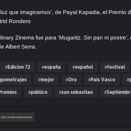
 luz que imaginamos’, de Payal Kapadia, el
Premio d
trid Rondero
inary Zinema fue para ‘Mugaritz. Sin pan ni postre’
e Albert Serra.
Edicion 72
españa
español
festival
rgometrajes
mejor
Oro
Pais Vasco
Premios
público
san sebastian
Septiembr
 vía correo electrónico