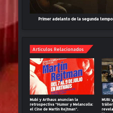
l
a
n
t
Primer adelanto de la segunda tempo
o
d
e
l
a
Artículos Relacionados
s
e
g
u
n
d
a
t
e
m
Mubi y Arthaus anuncian la
MUBI y
p
retrospectiva “Humor y Melancolía:
tráile
o
el Cine de Martín Rejtman”.
revel
r