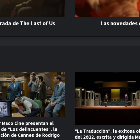
d
e
s
d
rada de The Last of Us
Las novedades d
e
M
U
B
I
p
a
r
a
e
l
m
e
s
d
 Maco Cine presentan el
e
r de “Los delincuentes”, la
“La Traducción”, la exitosa o
o
ación de Cannes de Rodrigo
del 2022, escrita y dirigida M
c