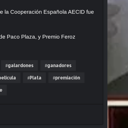
e la Cooperación Española AECID fue
, de Paco Plaza, y
Premio Feroz
galardones
ganadores
película
Plata
premiación
e