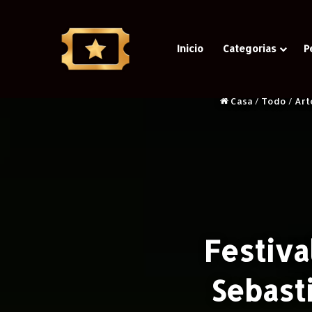
Inicio
Categorias
P
Casa
/
Todo
/
Art
Festiva
Sebasti