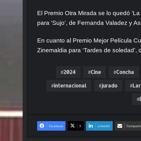
El
Premio Otra Mirada se lo quedó ‘La
para ‘Sujo’, de Fernanda Valadez y As
En cuanto al Premio Mejor Película Cul
Zinemaldia para ‘Tardes de soledad’, d
2024
Cine
Concha
internacional
jurado
La
Facebook
X
LinkedIn
Compartir