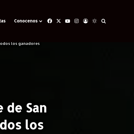
Facebook
X
YouTube
Instagram
Iniciar Sesión
Switch skin
Buscar
tas
Conocenos
 Todos los ganadores
e de San
odos los