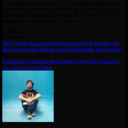
bellamente fotografiada, hace de megáfono para las
voces de los pueblos indígenas de la zona, que lejos
parecieran estar de ser tenidos en cuenta para la
explotación de sus propias tierras.
User Rating:
No Ratings Yet !
Etiquetas
2021
crítica
documental
El Morendo
En el nombre del
litio
estreno
litio
Martin Longo
Streaming
Tian Cartier
364
2 minutos leídos
Facebook
X
LinkedIn
WhatsApp
Telegram
Compartir
vía correo electrónico