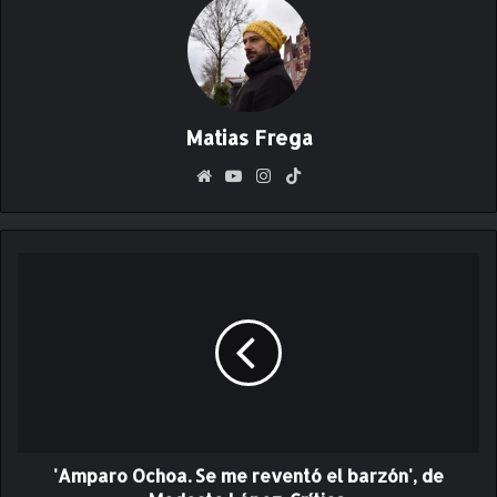
Matias Frega
Siti
Yo
Ins
Tik
o
uT
ta
To
we
ub
gr
k
b
e
am
'
A
m
p
a
r
o
O
c
'Amparo Ochoa. Se me reventó el barzón', de
h