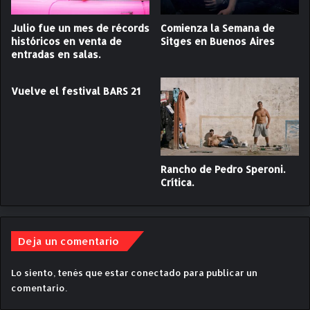
'
o
,
.
Julio fue un mes de récords
Comienza la Semana de
d
C
históricos en venta de
Sitges en Buenos Aires
e
entradas en salas.
r
M
í
o
t
Vuelve el festival BARS 21
d
i
e
c
s
a
t
o
Rancho de Pedro Speroni.
L
Crítica.
ó
p
e
z
Deja un comentario
.
C
r
Lo siento, tenés que estar
conectado
para publicar un
í
comentario.
t