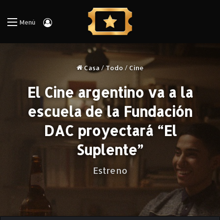
Iniciar Sesión
Menú
Casa
/
Todo
/
Cine
El Cine argentino va a la
escuela de la Fundación
DAC proyectará “El
Suplente”
Estreno