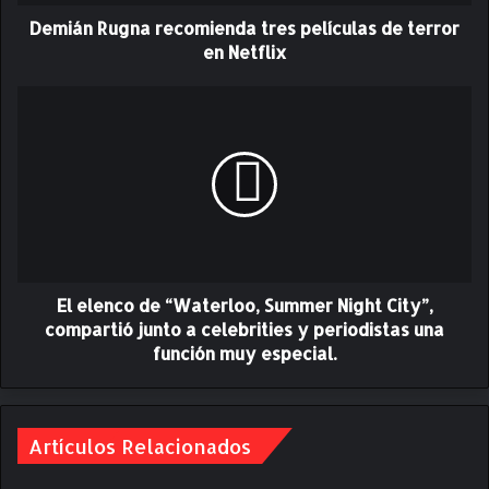
g
Demián Rugna recomienda tres películas de terror
n
a
en Netflix
r
e
E
c
l
o
e
m
l
i
e
e
n
n
c
d
o
a
d
t
El elenco de “Waterloo, Summer Night City”,
e
r
“
compartió junto a celebrities y periodistas una
e
W
función muy especial.
s
a
p
t
e
e
l
r
Artículos Relacionados
í
l
c
o