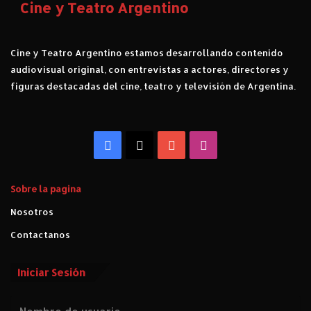
Cine y Teatro Argentino
m
p
a
r
Cine y Teatro Argentino estamos desarrollando contenido
t
audiovisual original, con entrevistas a actores, directores y
i
figuras destacadas del cine, teatro y televisión de Argentina.
ó
j
u
n
Facebook
X
YouTube
Instagram
t
o
a
Sobre la pagina
c
Nosotros
e
l
Contactanos
e
b
r
Iniciar Sesión
i
t