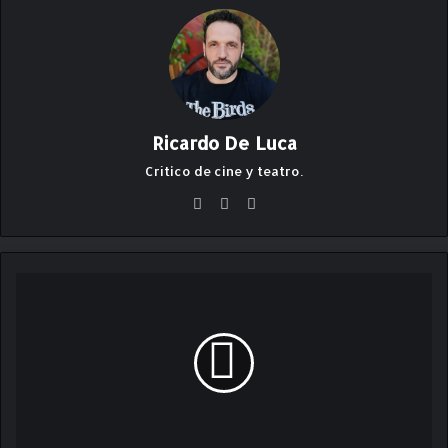
Ricardo De Luca
Crítico de cine y teatro.
Fa
X
Ins
ce
ta
bo
gr
ok
am
D
e
m
i
á
n
R
u