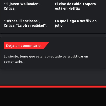
“El joven Wallander”.
El cine de Pablo Trapero
u
o
Crítica.
está en Netflix
l
,
a
S
s
u
“Héroes Silenciosos”,
Lo que llega a Netflix en
d
m
Critica. “La otra realidad”.
julio
e
m
t
e
e
r
r
N
Deja un comentario
r
i
o
g
Lo siento, tenés que estar
conectado
para publicar un
r
h
comentario.
e
t
n
C
N
i
e
t
t
y
f
”
l
,
i
c
x
o