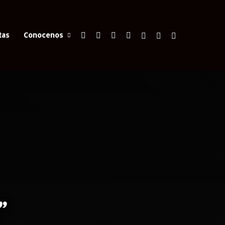
Facebook
X
YouTube
Instagram
Iniciar Sesión
Switch skin
Buscar
tas
Conocenos
”