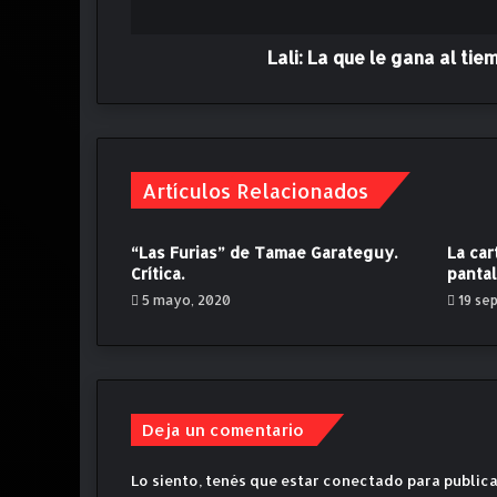
l
e
g
Lali: La que le gana al tiem
a
n
a
a
l
Artículos Relacionados
t
i
e
“Las Furias” de Tamae Garateguy.
La car
m
Crítica.
pantal
p
5 mayo, 2020
19 se
o
(
C
r
i
t
Deja un comentario
i
c
Lo siento, tenés que estar
conectado
para publica
a