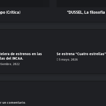
f
i
l
po (Critica)
“DUSSEL, La filosofía
o
s
o
f
í
a
e
s
telera de estrenos en las
Se estrena “Cuatro estrellas”
u
las del INCAA.
5 mayo, 2026
n
ptiembre, 2022
d
o
n
p
a
r
a
u
r un comentario.
n