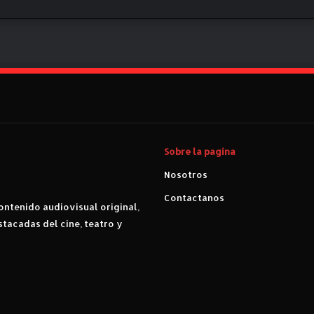
m
u
n
d
o
s
i
n
s
e
Sobre la pagina
n
t
Nosotros
i
Contactanos
d
ntenido audiovisual original,
o
stacadas del cine, teatro y
”