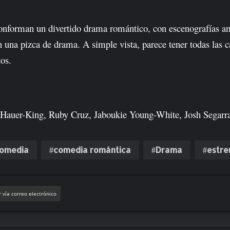
onforman un divertido drama romántico, con escenografías am
na pizca de drama. A simple vista, parece tener todas las car
os.
 Hauer-King, Ruby Cruz, Jaboukie Young-White, Josh Segarr
omedia
comedia romántica
Drama
estre
 vía correo electrónico