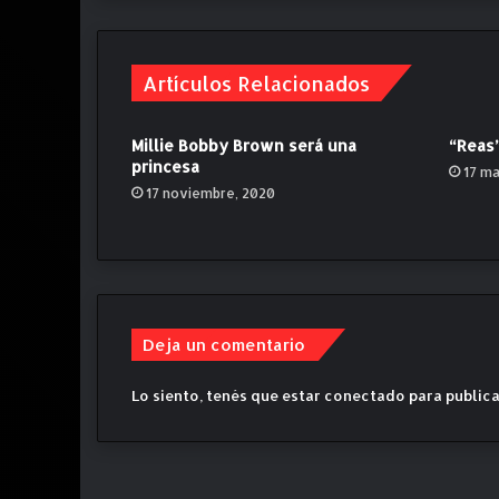
n
t
e
Artículos Relacionados
”
l
o
Millie Bobby Brown será una
“Reas”
n
princesa
17 m
u
17 noviembre, 2020
e
v
o
d
e
C
a
Deja un comentario
n
a
Lo siento, tenés que estar
conectado
para publica
l
E
n
c