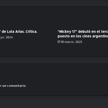
m
,
“
L
o
s
 de Lola Arias. Crítica.
“Mickey 17” debutó en el ter
R
puesto en los cines argentin
ayo, 2024
a
10 marzo, 2025
y
o
s
”
d
e
N
i
c
r un comentario.
o
l
a
s