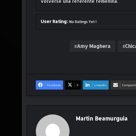
volverse una referente femenina.
User Rating:
No Ratings Yet !
Amy Maghera
Chic
Facebook
X
LinkedIn
Compartir
Martin Beamurguia