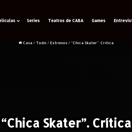
eliculas
Series
Teatros de CABA
Games
Entrevis
Casa
/
Todo
/
Estrenos
/
“Chica Skater”. Crítica
“Chica Skater”. Crítica