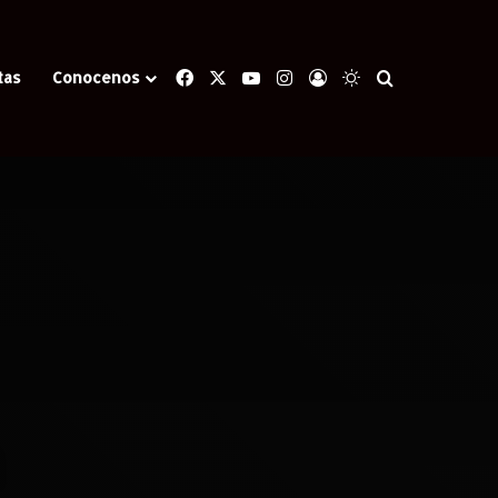
Facebook
X
YouTube
Instagram
Iniciar Sesión
Switch skin
Buscar
tas
Conocenos