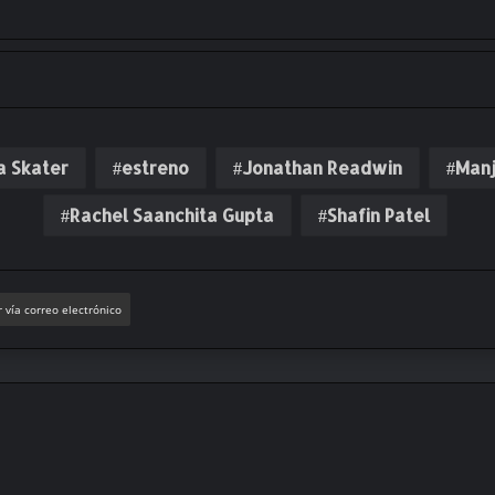
a Skater
estreno
Jonathan Readwin
Manj
Rachel Saanchita Gupta
Shafin Patel
 vía correo electrónico