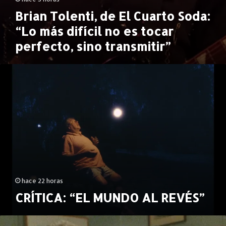
E
s
l
Brian Tolenti, de El Cuarto Soda:
a
C
“Lo más difícil no es tocar
c
u
t
perfecto, sino transmitir”
a
u
r
a
t
C
r
o
R
.
S
Í
o
T
d
I
a
C
:
A
“
:
L
“
o
E
m
L
á
hace 22 horas
M
s
CRÍTICA: “EL MUNDO AL REVÉS”
U
d
N
i
D
“
f