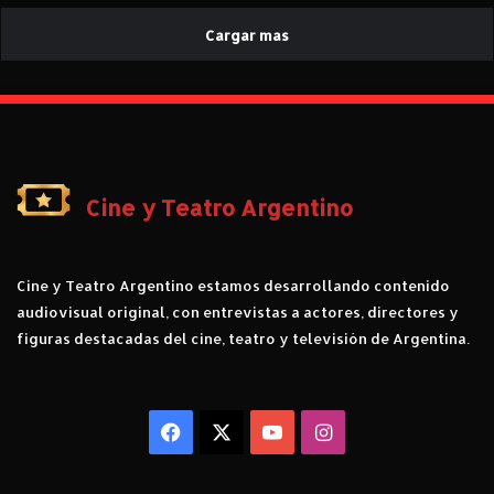
o
Cargar mas
f
i
c
i
a
l
d
e
Cine y Teatro Argentino
“
M
o
Cine y Teatro Argentino estamos desarrollando contenido
r
audiovisual original, con entrevistas a actores, directores y
i
a
figuras destacadas del cine, teatro y televisión de Argentina.
”
Facebook
X
YouTube
Instagram