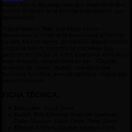
futuro. Eso sí, las preguntas que dejan en el aire,
incluso después de la escena post créditos, son
demasiadas.
Tras el famoso “Blip” que había hecho
desvanecer la mitad de la humanidad, el mundo
es otro. Es uno nuevo. El universo Marvel cambió,
y todavía intenta encontrarse con ideas que
parecen recicladas de años anteriores -esto no es
malo ni bueno, simplemente es así-. “Capitán
América: Un Nuevo Mundo” cuando quiere
funcionar, funciona, pero no satisface. Habrá que
seguir buscando.
FICHA TÉCNICA:
Dirección:
Julius Onah
Guion:
Rob Edwards, Malcolm Spellman,
Dalan Musson, Julius Onah, Peter Glanz
Elenco:
Anthony Mackie, Harrison Ford,