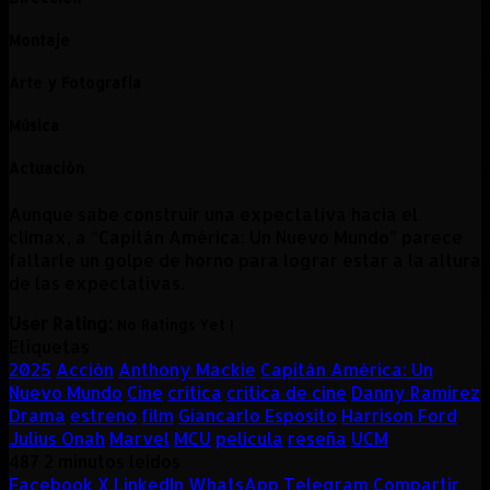
Montaje
Arte y Fotografia
Música
Actuación
Aunque sabe construir una expectativa hacia el
clímax, a “Capitán América: Un Nuevo Mundo” parece
faltarle un golpe de horno para lograr estar a la altura
de las expectativas.
User Rating:
No Ratings Yet !
Etiquetas
2025
Acción
Anthony Mackie
Capitán América: Un
Nuevo Mundo
Cine
crítica
crítica de cine
Danny Ramirez
Drama
estreno
film
Giancarlo Esposito
Harrison Ford
Julius Onah
Marvel
MCU
película
reseña
UCM
487
2 minutos leídos
Facebook
X
LinkedIn
WhatsApp
Telegram
Compartir