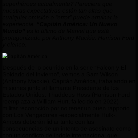
superhéroes actualmente? Pareciera que
nuestras expectativas están tan altas que
cualquier omisión o “error” puede arruinar la
experiencia.
“Capitán América: Un Nuevo
Mundo”
es lo último de Marvel que está
protagonizado por Anthony Mackie, Harrison Ford
y elenco.
Después de lo ocurrido en la serie “Falcon y El
Soldado del Invierno”, vemos a Sam Wilson
(Anthony Mackie), Capitán América, trabajando en
misiones junto al flamante Presidente de los
Estados Unidos, Thaddeus Ross (Harrison Ford
reemplaza a William Hurt, fallecido en 2022) ,
militar reconocido por no tener un buen rapporto
con Los Vengadores -especialmente Hulk-.
Ambos deberán lidiar tanto con las
consecuencias de un intento de asesinato como
con un conflicto de índole internacional que