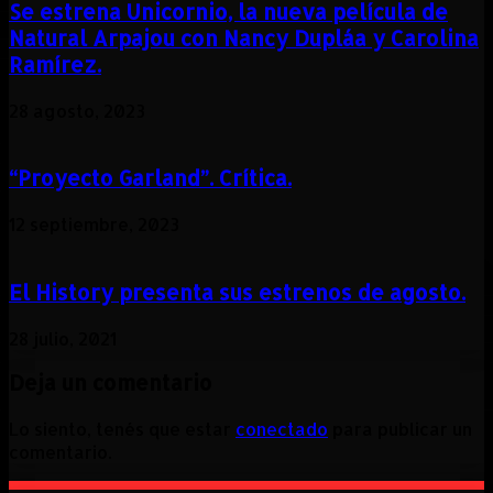
Se estrena Unicornio, la nueva película de
Natural Arpajou con Nancy Dupláa y Carolina
Ramírez.
28 agosto, 2023
“Proyecto Garland”. Crítica.
12 septiembre, 2023
El History presenta sus estrenos de agosto.
28 julio, 2021
Deja un comentario
Lo siento, tenés que estar
conectado
para publicar un
comentario.