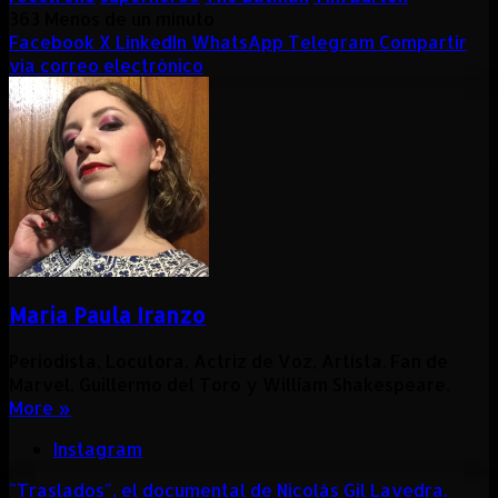
363
Menos de un minuto
Facebook
X
LinkedIn
WhatsApp
Telegram
Compartir
vía correo electrónico
Maria Paula Iranzo
Periodista, Locutora, Actriz de Voz, Artista. Fan de
Marvel, Guillermo del Toro y William Shakespeare.
More »
Instagram
"Traslados", el documental de Nicolás Gil Lavedra.