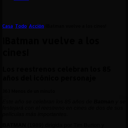
Casa
/
Todo
/
Acción
/
¡Batman vuelve a los cines!
¡Batman vuelve a los
cines!
Los reestrenos celebran los 85
años del icónico personaje
363
Menos de un minuto
Este año se celebran los 85 años de
Batman
y se
festejará con el reestreno en cines de dos de sus
películas más importantes.
BATMAN
(1989) dirigida por Tim Burton y