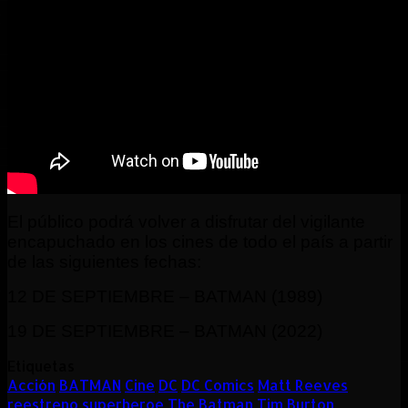
El público podrá volver a disfrutar del vigilante
encapuchado en los cines de todo el país a partir
de las siguientes fechas:
12 DE SEPTIEMBRE – BATMAN (1989)
19 DE SEPTIEMBRE – BATMAN (2022)
Etiquetas
Acción
BATMAN
Cine
DC
DC Comics
Matt Reeves
reestreno
superheroe
The Batman
Tim Burton