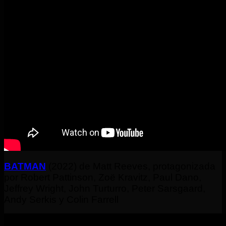
BATMAN
(2022) de Matt Reeves, protagonizada
por Robert Pattinson, Zoë Kravitz, Paul Dano,
Jeffrey Wright, John Turturro, Peter Sarsgaard,
Andy Serkis y Colin Farrell