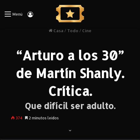
Iniciar Sesión
Menú
Casa
/
Todo
/
Cine
“Arturo a los 30”
de Martín Shanly.
Crítica.
Que difícil ser adulto.
374
2 minutos leídos