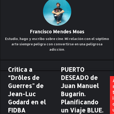
Francisco Mendes Moas
Estudio, hago y escribo sobre cine. Mi relación con el séptimo
arte siempre peligra con convertirse en una peligrosa
adicción.
Crítica a
PUERTO
C
P
r
U
“Drôles de
DESEADO de
í
E
t
Guerres" de
R
Juan Manuel
i
T
Jean-Luc
Bugarin.
c
O
í
a
D
Godard en el
Planificando
a
E
FIDBA
un Viaje BLUE.
“
S