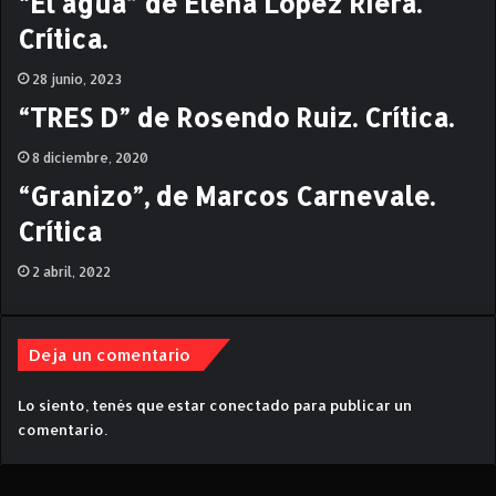
“El agua” de Elena López Riera.
n
i
-
n
Crítica.
L
.
u
P
28 junio, 2023
c
l
“TRES D” de Rosendo Ruiz. Crítica.
G
a
o
n
8 diciembre, 2020
d
i
a
f
“Granizo”, de Marcos Carnevale.
r
i
Crítica
d
c
e
a
2 abril, 2022
n
n
e
d
l
o
F
u
Deja un comentario
I
n
D
V
Lo siento, tenés que estar
conectado
para publicar un
B
i
comentario.
A
a
j
e