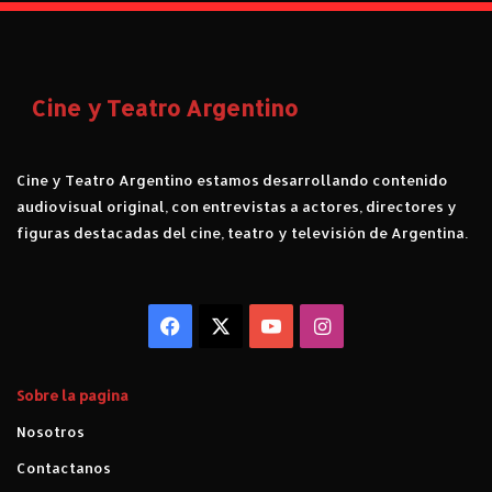
B
L
U
E
Cine y Teatro Argentino
.
C
r
í
Cine y Teatro Argentino estamos desarrollando contenido
t
audiovisual original, con entrevistas a actores, directores y
i
figuras destacadas del cine, teatro y televisión de Argentina.
c
a
.
Facebook
X
YouTube
Instagram
Sobre la pagina
Nosotros
Contactanos