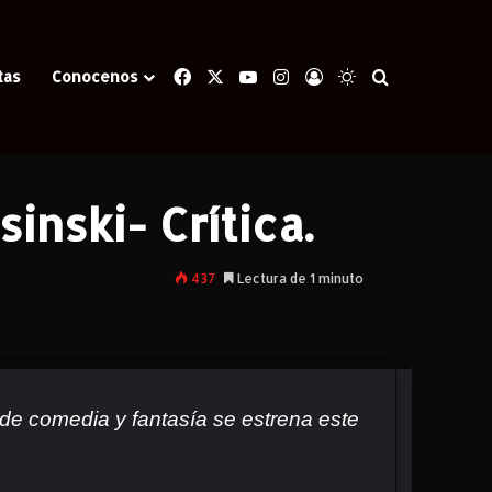
Facebook
X
YouTube
Instagram
Iniciar Sesión
Switch skin
Buscar
tas
Conocenos
a.
nski- Crítica.
437
Lectura de 1 minuto
 de comedia y fantasía se estrena este