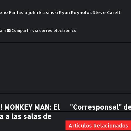
reno
Fantasía
john krasinski
Ryan Reynolds
Steve Carell
ram
Compartir vía correo electrónico
n! MONKEY MAN: El
"Corresponsal" de 
"
C
a a las salas de
o
r
Artículos Relacionados
r