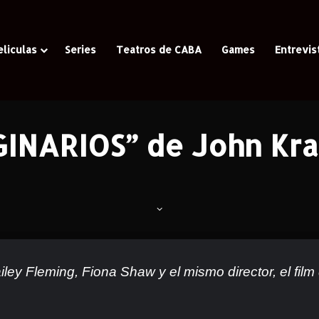
eliculas
Series
Teatros de CABA
Games
Entrevis
Casa
/
Animación
/
“AMIGOS IMAGINARIOS” de John Krasinski- Crític
NARIOS” de John Krasi
ey Fleming, Fiona Shaw y el mismo director, el film