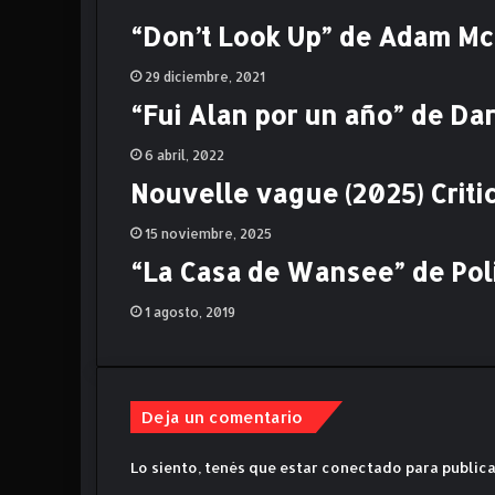
á
“Don’t Look Up” de Adam McK
r
a
29 diciembre, 2021
t
“Fui Alan por un año” de Dari
e
p
6 abril, 2022
a
r
Nouvelle vague (2025) Criti
a
l
15 noviembre, 2025
a
“La Casa de Wansee” de Poli 
e
m
1 agosto, 2019
o
c
i
ó
n
Deja un comentario
!
M
Lo siento, tenés que estar
conectado
para publica
O