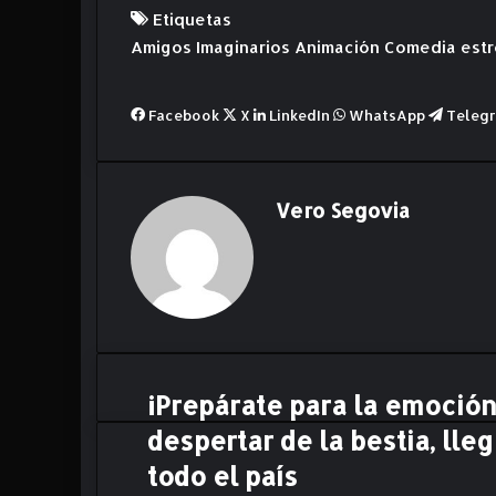
Etiquetas
Amigos Imaginarios
Animación
Comedia
est
Facebook
X
LinkedIn
WhatsApp
Teleg
Vero Segovia
¡Prepárate para la emoció
¡
P
despertar de la bestia, lleg
r
e
todo el país
p