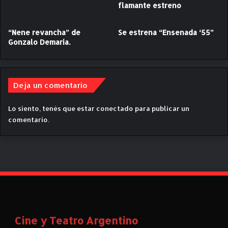
s
n
flamante estreno
O
n
s
e
“Nene revancha” de
Se estrena “Ensenada ‘55”
c
t
Gonzalo Demaría.
a
h
r
B
s
r
!
a
Deja un comentario
n
a
g
Lo siento, tenés que estar
conectado
para publicar un
h
comentario.
.
C
r
í
t
i
c
a
.
Cine y Teatro Argentino