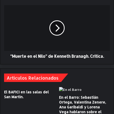
e
c
“
h
M
a
u
2
e
3
r
n
t
o
e
m
e
i
n
n
“Muerte en el Nilo” de Kenneth Branagh. Crítica.
e
a
l
c
N
i
i
o
Artículos Relacionados
l
n
o
e
”
El BAFICI en las salas del
s
d
San Martín.
En el Barro: Sebastián
a
e
Ortega, Valentina Zenere,
l
K
Ana Garibaldi y Lorena
o
e
Vega hablaron sobre el