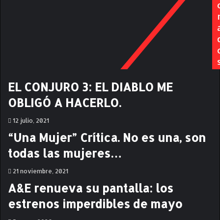
i
o
c
t
a
i
v
a
o
b
r
EL CONJURO 3: EL DIABLO ME
a
OBLIGÓ A HACERLO.
q
u
12 julio, 2021
e
i
“Una Mujer” Crítica. No es una, son
n
todas las mujeres…
v
i
21 noviembre, 2021
t
a
A&E renueva su pantalla: los
a
estrenos imperdibles de mayo
e
j