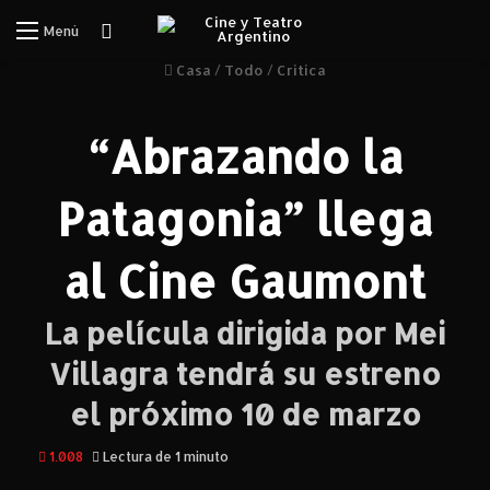
Iniciar Sesión
Menú
Casa
/
Todo
/
Critica
“Abrazando la
Patagonia” llega
al Cine Gaumont
La película dirigida por Mei
Villagra tendrá su estreno
el próximo 10 de marzo
1.008
Lectura de 1 minuto