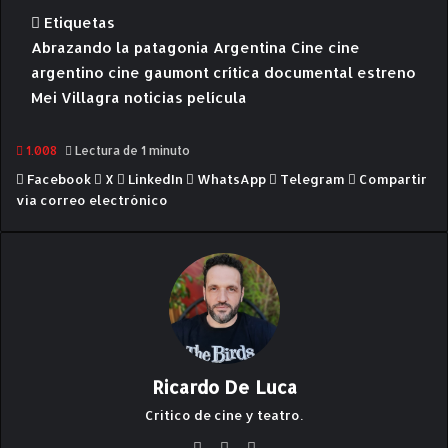
Etiquetas
Abrazando la patagonia
Argentina
Cine
cine
argentino
cine gaumont
crítica
documental
estreno
Mei Villagra
noticias
película
1.008
Lectura de 1 minuto
Facebook
X
LinkedIn
WhatsApp
Telegram
Compartir
vía correo electrónico
Ricardo De Luca
Crítico de cine y teatro.
Fa
X
Ins