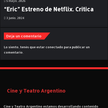
5 mayo, 2026
e
r
“Eric” Estreno de Netflix. Critica
c
i
3 junio, 2024
t
a
r
Deja un comentario
l
a
Lo siento, tenés que estar
conectado
para publicar un
e
comentario.
m
p
a
t
i
a
.
Cine y Teatro Argentino
Cine y Teatro Argentino estamos desarrollando contenido