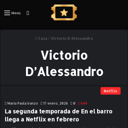
Iniciar Sesión
Menú
Casa
/
Victorio D’Alessandro
Victorio
D’Alessandro
Netflix
Maria Paula Iranzo
17 enero, 2026
0
649
La segunda temporada de En el barro
llega a Netflix en febrero