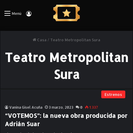
Iniciar Sesión
Menú
Casa
/
Teatro Metropolitan Sura
Teatro Metropolitan
Sura
Estrenos
Vanina Gisel Acuña
3 marzo, 2023
0
1.337
“VOTEMOS”: la nueva obra producida por
Adrián Suar