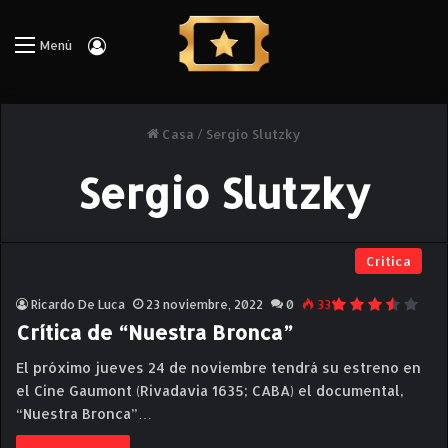
Iniciar Sesión
Menú
Casa
/
Sergio Slutzky
Sergio Slutzky
Critica
Ricardo De Luca
23 noviembre, 2022
0
331
Crítica de “Nuestra Bronca”
El próximo jueves 24 de noviembre tendrá su estreno en
el Cine Gaumont (Rivadavia 1635; CABA) el documental,
“Nuestra Bronca”…