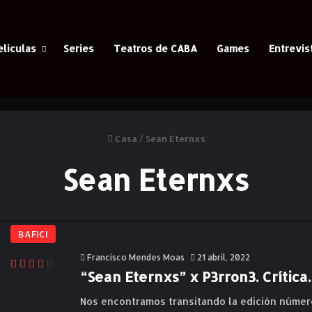
eliculas
Series
Teatros de CABA
Games
Entrevis
Casa
/
Sean Eternxs
Sean Eternxs
BAFICI
Francisco Mendes Moas
21 abril, 2022
“Sean Eternxs” x P3rron3. Crítica.
Nos encontramos transitando la edición número 2