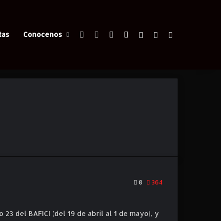
Facebook
X
YouTube
Instagram
Iniciar Sesión
Switch skin
Buscar
tas
Conocenos
0
364
3 del BAFICI (del 19 de abril al 1 de mayo), y