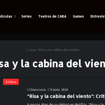
eliculas
Series
Teatros de CABA
Games
Entrevis
Casa
/
Risa y la cabina del viento
sa y la cabina del vie
Critica
Chiara Lucia
11 junio, 2026
“Risa y la cabina del viento”: Crít
A pocos días de su debut en Netflix, “Risa y l