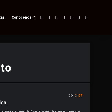
Facebook
X
YouTube
Instagram
Iniciar Sesión
Switch skin
Buscar
tas
Conocenos
nto
0
167
ica
a cabina del viento” se encuentra en el puesto