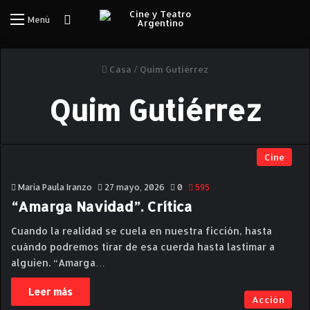
Iniciar Sesión
Menú
Casa
/
Quim Gutiérrez
Quim Gutiérrez
Cine
Maria Paula Iranzo
27 mayo, 2026
0
595
“Amarga Navidad”. Crítica
Cuando la realidad se cuela en nuestra ficción, hasta
cuándo podremos tirar de esa cuerda hasta lastimar a
alguien. “Amarga…
Leer más
Acción