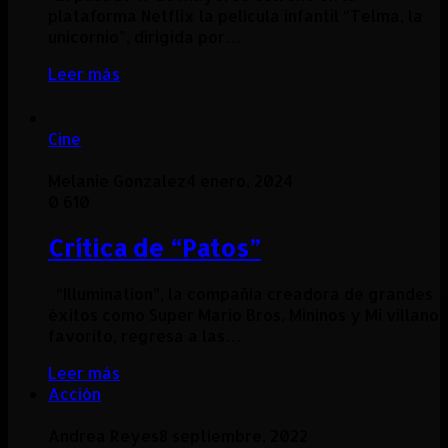
plataforma Netflix la película infantil “Telma, la
unicornio”, dirigida por…
Leer más
Cine
Melanie Gonzalez
4 enero, 2024
0
610
Crítica de “Patos”
“Illumination”, la compañía creadora de grandes
éxitos como Super Mario Bros, Mininos y Mi villano
favorito, regresa a las…
Leer más
Acción
Andrea Reyes
8 septiembre, 2022