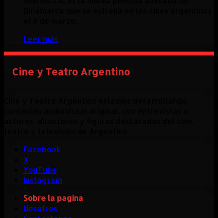
Sueños S.A. es la nueva película animada de
Dinamarca que se estrena en los cines argentinos
el 4 de marzo,…
Leer más
Cine y Teatro Argentino
Cine y Teatro Argentino estamos desarrollando
contenido audiovisual original, con entrevistas a
actores, directores y figuras destacadas del cine,
teatro y televisión de Argentina.
Facebook
X
YouTube
Instagram
Sobre la pagina
Nosotros