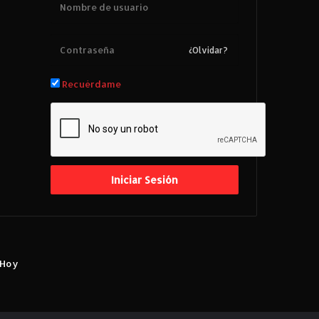
¿Olvidar?
Recuérdame
Iniciar Sesión
 Hoy