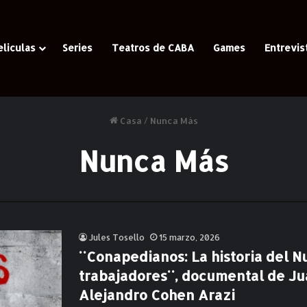
eliculas
Series
Teatros de CABA
Games
Entrevis
Casa
/
Nunca Más
Nunca Más
Jules Tosello
15 marzo, 2026
¨Conapedianos: La historia del N
trabajadores¨, documental de Ju
Alejandro Cohen Arazi