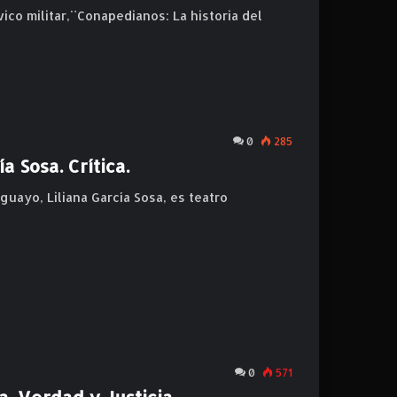
ico militar,¨Conapedianos: La historia del
0
285
a Sosa. Crítica.
uguayo, Liliana García Sosa, es teatro
0
571
a, Verdad y Justicia