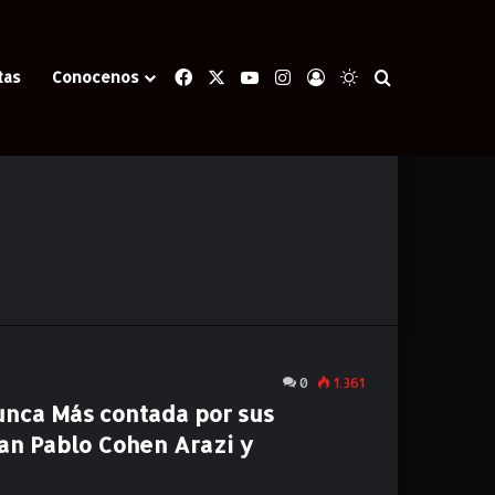
Facebook
X
YouTube
Instagram
Iniciar Sesión
Switch skin
Buscar
tas
Conocenos
0
1.361
unca Más contada por sus
an Pablo Cohen Arazi y