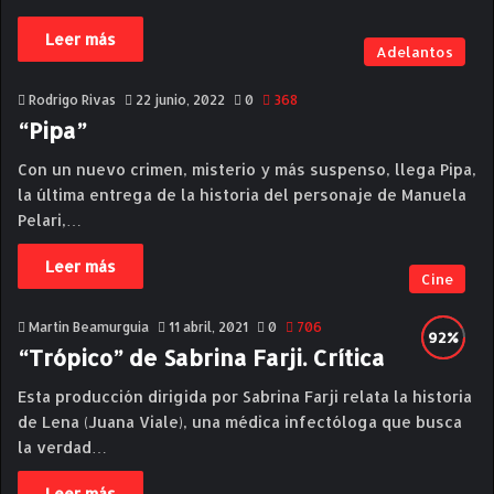
Leer más
Adelantos
Rodrigo Rivas
22 junio, 2022
0
368
“Pipa”
Con un nuevo crimen, misterio y más suspenso, llega Pipa,
la última entrega de la historia del personaje de Manuela
Pelari,…
Leer más
Cine
Martin Beamurguia
11 abril, 2021
0
706
“Trópico” de Sabrina Farji. Crítica
Esta producción dirigida por Sabrina Farji relata la historia
de Lena (Juana Viale), una médica infectóloga que busca
la verdad…
Leer más