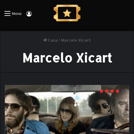
Iniciar Sesión
Menú
Casa
/
Marcelo Xicart
Marcelo Xicart