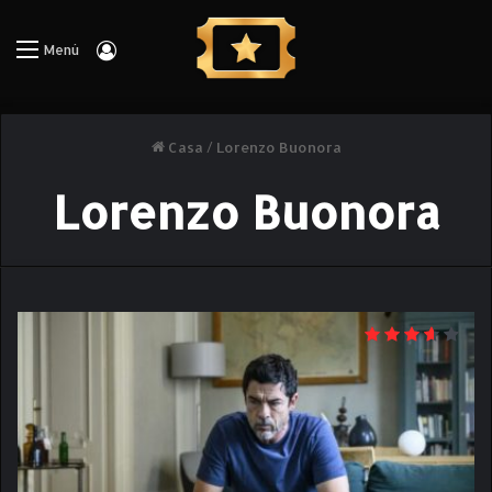
Iniciar Sesión
Menú
Casa
/
Lorenzo Buonora
Lorenzo Buonora