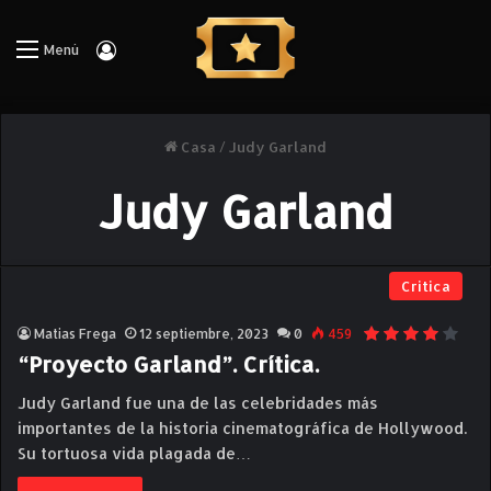
Iniciar Sesión
Menú
Casa
/
Judy Garland
Judy Garland
Critica
Matias Frega
12 septiembre, 2023
0
459
“Proyecto Garland”. Crítica.
Judy Garland fue una de las celebridades más
importantes de la historia cinematográfica de Hollywood.
Su tortuosa vida plagada de…