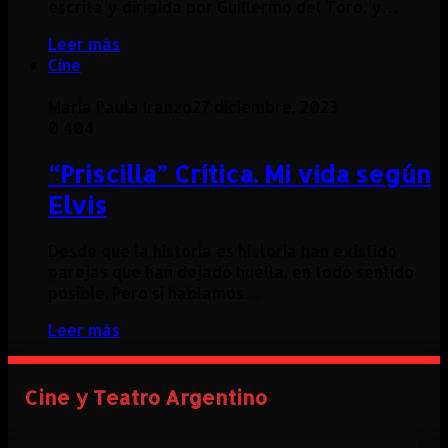
escrita y dirigida por Guillermo del Toro, y…
Leer más
Cine
Maria Paula Iranzo
27 diciembre, 2023
0
404
“Priscilla” Crítica. Mi vida según
Elvis
Desde que la historia es historia han existido
parejas que han dejado huella, en todo sentido
posible. Pero si hablamos…
Leer más
Cine y Teatro Argentino